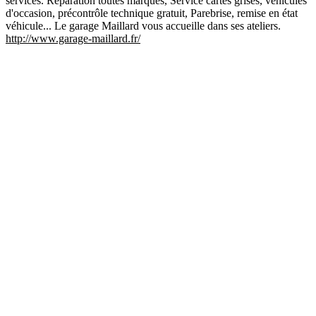
services. Réparation toutes marques, Service cartes grises, véhicules
d'occasion, précontrôle technique gratuit, Parebrise, remise en état
véhicule... Le garage Maillard vous accueille dans ses ateliers.
http://www.garage-maillard.fr/