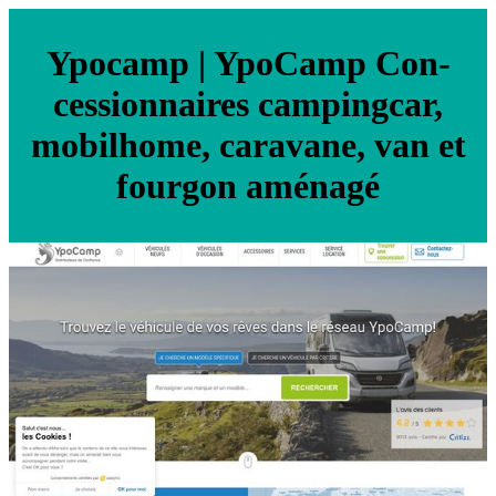
Ypocamp | YpoCamp Con­
cession­nai­res campingcar,
mobilhome, caravane, van et
fourgon aménagé